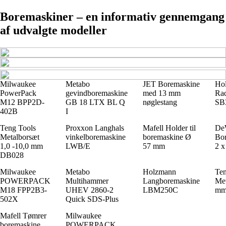
Boremaskiner – en informativ gennemgang
af udvalgte modeller
Milwaukee
Metabo
JET Boremaskine
Ho
PowerPack
gevindboremaskine
med 13 mm
Rad
M12 BPP2D-
GB 18 LTX BL Q
nøglestang
SB
402B
I
Teng Tools
Proxxon Langhals
Mafell Holder til
De
Metalborsæt
vinkelboremaskine
boremaskine Ø
Bo
1,0 -10,0 mm
LWB/E
57 mm
2 
DB028
Milwaukee
Metabo
Holzmann
Ten
POWERPACK
Multihammer
Langboremaskine
Met
M18 FPP2B3-
UHEV 2860-2
LBM250C
mm
502X
Quick SDS-Plus
Mafell Tømrer
Milwaukee
boremaskine
POWERPACK