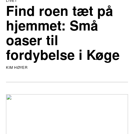
LIVET
Find roen tæt på
hjemmet: Små
oaser til
fordybelse i Køge
KIM HØYER