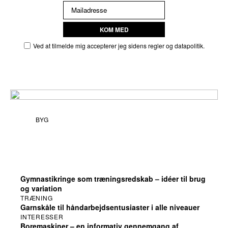
KOM MED
Ved at tilmelde mig accepterer jeg sidens regler og datapolitik.
BYG
Overblik over
højtryksrensere
– neutral og
Gymnastikringe som træningsredskab – idéer til brug
og variation
TRÆNING
informativ
Garnskåle til håndarbejdsentusiaster i alle niveauer
INTERESSER
Boremaskiner – en informativ gennemgang af