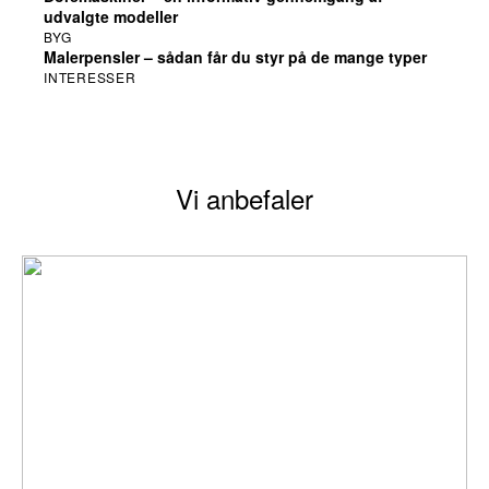
gennemgang
udvalgte modeller
BYG
Malerpensler – sådan får du styr på de mange typer
Stefan Svendson
INTERESSER
Vi anbefaler