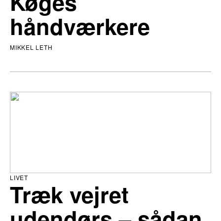
Køges
håndværkere
MIKKEL LETH
LIVET
Træk vejret
udendørs – sådan